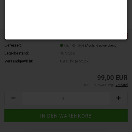
TOP
Art.Nr.:
PC-CPT-3248-4953
Lieferzeit:
ca. 1-2 Tage
(Ausland abweichend)
Lagerbestand:
10
Stück
Versandgewicht:
0.415
kg je Stück
99,00 EUR
inkl. 19% MwSt. zzgl.
Versand