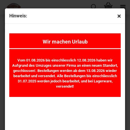
Hinweis:
Ford Flathead V8 Ventilspiel-Einstellwerkzeug Werkzeug
PC-CPT-3248-4953 *
Wir machen Urlaub
Vom 01.08.2026 bis einschliesslich 12.08.2026 haben wir
Aufgrund des Umzuges unserer Firma an einen neuen Standort,
geschlossen!. Bestellungen werden ab dem 13.08.2026 wieder
bearbeitet und versendet. Alle Bestellungen bis einschliesslich
31.07.2025 werden jedoch bearbeitet, und bei Lagerware,
versendet!