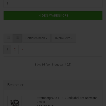
IN DEN WARENKORB
Sortieren nach
pro Seite
Sortieren nach
16 pro Seite
1
2
»
1
bis
16
(von insgesamt
29
)
Bestseller
Stromberg 97 e-FIRE Zündkabel Set Schwarz
9705K