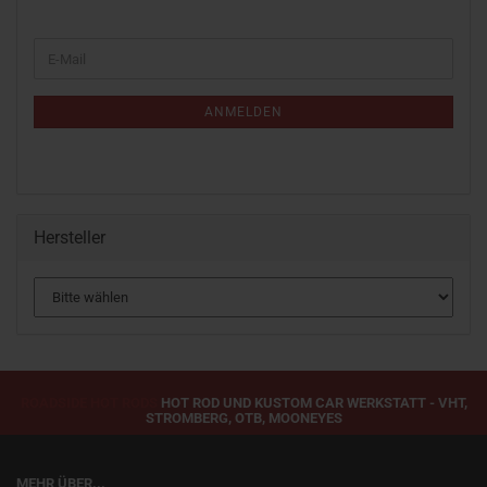
WEITER
E-
ZUR
Mail
NEWSLETTER-
ANMELDUNG
ANMELDEN
Hersteller
ROADSIDE HOT RODS
HOT ROD UND KUSTOM CAR WERKSTATT - VHT,
STROMBERG, OTB, MOONEYES
MEHR ÜBER...