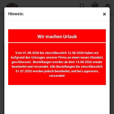
Hinweis:
Stromberg 97 - e--Fire Verteiler & Zubehör -
Distributor & Parts
Wir machen Urlaub
Vom 01.08.2026 bis einschliesslich 12.08.2026 haben wir
Aufgrund des Umzuges unserer Firma an einen neuen Standort,
geschlossen!. Bestellungen werden ab dem 13.08.2026 wieder
bearbeitet und versendet. Alle Bestellungen bis einschliesslich
31.07.2025 werden jedoch bearbeitet, und bei Lagerware,
versendet!