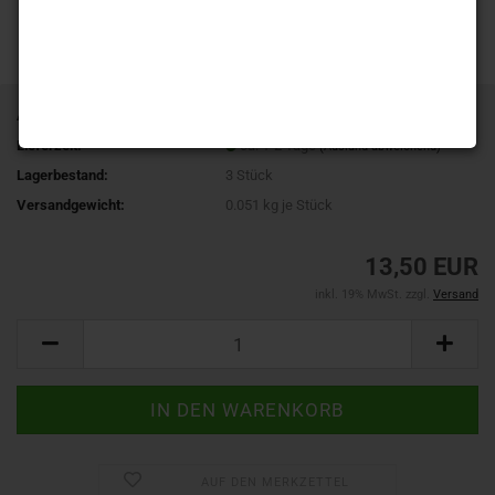
Art.Nr.:
9533K-41
Lieferzeit:
ca. 1-2 Tage
(Ausland abweichend)
Lagerbestand:
3
Stück
Versandgewicht:
0.051
kg je Stück
13,50 EUR
inkl. 19% MwSt. zzgl.
Versand
AUF DEN MERKZETTEL