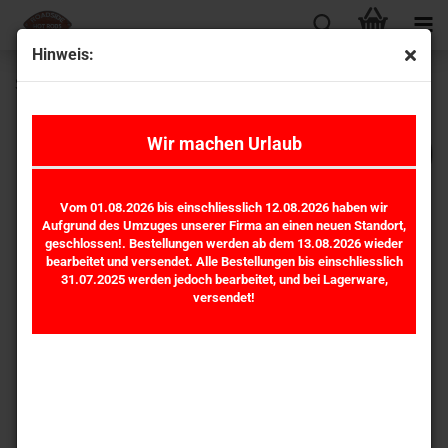
Hinweis:
Stromberg 97 Hauptdüsen Set 0.041" 9533K-41 *
Wir machen Urlaub
Vom 01.08.2026 bis einschliesslich 12.08.2026 haben wir
Aufgrund des Umzuges unserer Firma an einen neuen Standort,
geschlossen!. Bestellungen werden ab dem 13.08.2026 wieder
bearbeitet und versendet. Alle Bestellungen bis einschliesslich
31.07.2025 werden jedoch bearbeitet, und bei Lagerware,
versendet!