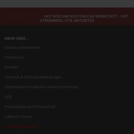
ROADSIDE HOT RODS
HOT ROD UND KUSTOM CAR WERKSTATT - VHT,
STROMBERG, OTB, MOONEYES
MEHR ÜBER...
Sitzung unterbrochen
Impressum
Kontakt
Versand- & Zahlungsbedingungen
Widerrufsrecht & Muster-Widerrufsformular
AGB
Privatsphäre und Datenschutz
Callback Service
Vertrag widerrufen