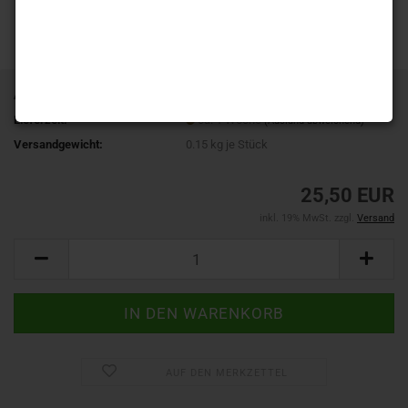
Art.Nr.:
MP0-1B.0-14PSI
Lieferzeit:
ca. 1 Woche
(Ausland abweichend)
Versandgewicht:
0.15
kg je Stück
25,50 EUR
inkl. 19% MwSt. zzgl.
Versand
AUF DEN MERKZETTEL