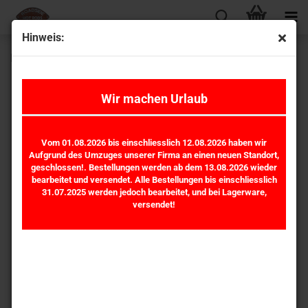
Hinweis:
Benzin Druck Anzeige Weiss MP0-1B.0-14PSI *
Wir machen Urlaub
Vom 01.08.2026 bis einschliesslich 12.08.2026 haben wir
Aufgrund des Umzuges unserer Firma an einen neuen Standort,
geschlossen!. Bestellungen werden ab dem 13.08.2026 wieder
bearbeitet und versendet. Alle Bestellungen bis einschliesslich
31.07.2025 werden jedoch bearbeitet, und bei Lagerware,
versendet!