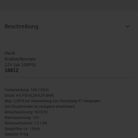
Beschreibung
Hardi
Kraftstoffpumpe
12V (ab 100PS)
18812
Förderleistung: 100-130l/h
Druck: 4-5 PSI (0,28-0,35 BAR)
Max. 2,5PSI bei Verwendung von Stromberg 97 Vergasern.
(ein Druckminder ist zwingend empfohlen)
Anlaufspannung: 9,0-9,5V
Nennspannung: 12V
Stromaufnahme: 1,5-1,9A
Saughöhe: ca. 1,5mtr.
Gewicht: 910g