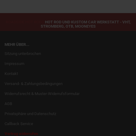
ROADSIDE HOT RODS
HOT ROD UND KUSTOM CAR WERKSTATT - VHT,
STROMBERG, OTB, MOONEYES
MEHR ÜBER...
Sitzung unterbrochen
Impressum
Kontakt
Versand- & Zahlungsbedingungen
Widerrufsrecht & Muster-Widerrufsformular
AGB
Privatsphäre und Datenschutz
Callback Service
Vertrag widerrufen