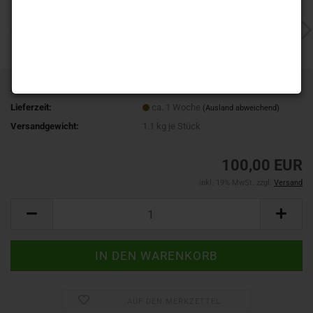
Art.Nr.:
18812
Lieferzeit:
ca. 1 Woche
(Ausland abweichend)
Versandgewicht:
1.1
kg je Stück
100,00 EUR
inkl. 19% MwSt. zzgl.
Versand
AUF DEN MERKZETTEL