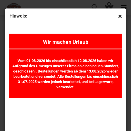
Hinweis:
Hardi Benzinpumpe Kraftstoffpumpe Elektrisch 12V ab
100PS 18812 *
Wir machen Urlaub
Vom 01.08.2026 bis einschliesslich 12.08.2026 haben wir
Aufgrund des Umzuges unserer Firma an einen neuen Standort,
geschlossen!. Bestellungen werden ab dem 13.08.2026 wieder
bearbeitet und versendet. Alle Bestellungen bis einschliesslich
31.07.2025 werden jedoch bearbeitet, und bei Lagerware,
versendet!